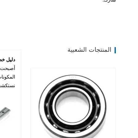
المنتجات الشعبية
دليل خط
أصبحت قض
المكونات
نستكشف ا