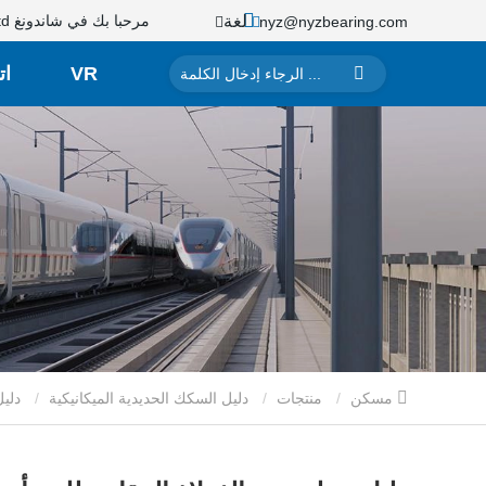
مرحبا بك في شاندونغ NYZ Bearing Manufacturing Co. ، Ltd.
لغة
nyz@nyzbearing.com
VR
ات
مسكن
منتجات
دليل السكك الحديدية الميكانيكية
دليل خطي من الفولاذ المقاوم للصدأ