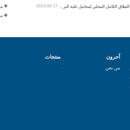
2023-05-17
تم إخراج النطاق الكامل المحلي لمحامل علبة التروس بطاقة الرياح 8 ميجاوات من Axis Technology بنجاح من خط التجميع
ملفنا
آحرون
منتجات
من نحن