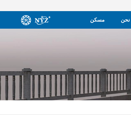
نحن
مسكن