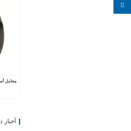
محامل أسطو
محا
ات
أخبار 