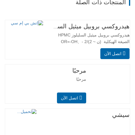
المنتجات ذات الصلة
هيدروكسي بروبيل ميثيل السليلوز HPMC
هيدروكسي بروبيل ميثيل السليلوز HPMC
الصيغة الهيكلية (ن ~ 2)/2 OR=-OH、-
OCH3、-[OCH2CH(CH3)]nOH أو-
اتصل الآن
[OCH2CH(CH3)]OCH3 التطبيق الرئيسي
هيدروكسي بروبيل ميثيل السليلوز (HPMC)
هو إيثر مختلط السليلوز غير الأيوني مصنوع
مرحبًا
من القطن والخشب من خلال القلوية وأكسيد
مرحبًا
البروبيلين وإثر كلوريد الميثيل. يحتوي…
اتصل الآن
سيشي