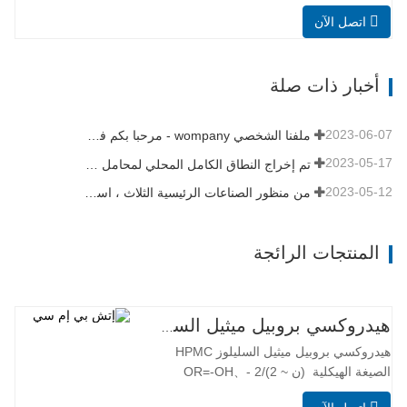
اتصل الآن
أخبار ذات صلة
2023-06-07
ملفنا الشخصي wompany - مرحبا بكم في تاريخنا
2023-05-17
تم إخراج النطاق الكامل المحلي لمحامل علبة التروس بطاقة الرياح 8 ميجاوات من Axis Technology بنجاح من خط التجميع
2023-05-12
من منظور الصناعات الرئيسية الثلاث ، استقر الاقتصاد وانتعش في الربع الأول
المنتجات الرائجة
هيدروكسي بروبيل ميثيل السليلوز HPMC
هيدروكسي بروبيل ميثيل السليلوز HPMC
الصيغة الهيكلية (ن ~ 2)/2 OR=-OH、-
OCH3、-[OCH2CH(CH3)]nOH أو-