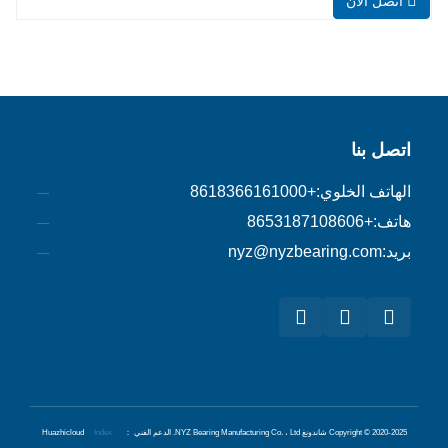
اتصل الآن
[OCH2CH(CH3)]OCH3 التطبيق الرئيسي
هيدروكسي بروبيل ميثيل السليلوز (HPMC)
هو إيثر مختلط السليلوز غير الأيوني مصنوع
من القطن والخشب من خلال القلوية وأكسيد
البروبيلين وإثر كلوريد الميثيل. يحتوي
اتصل بنا
الهاتف الخلوي:
+8618366161000
هاتف:
+8653187108606
بريد:
nyz@nyzbearing.com
Copyright © 2020-2025 شاندونغ NYZ Bearing Manufacturing Co. ، Ltd.
الدعم الفني ： Huazhicloud
Index