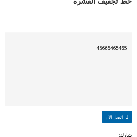
خط تجفيف القشرة
45665465465
اتصل الآن
شارك: