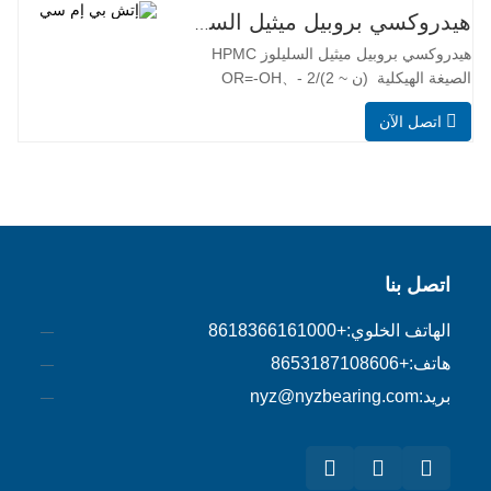
هيدروكسي بروبيل ميثيل السليلوز HPMC
هيدروكسي بروبيل ميثيل السليلوز HPMC
الصيغة الهيكلية (ن ~ 2)/2 OR=-OH、-
OCH3、-[OCH2CH(CH3)]nOH أو-
اتصل الآن
[OCH2CH(CH3)]OCH3 التطبيق الرئيسي
هيدروكسي بروبيل ميثيل السليلوز (HPMC)
هو إيثر مختلط السليلوز غير الأيوني مصنوع
من القطن والخشب من خلال القلوية وأكسيد
البروبيلين وإثر كلوريد الميثيل. يحتوي
اتصل بنا
الهاتف الخلوي:
+8618366161000
هاتف:
+8653187108606
بريد:
nyz@nyzbearing.com