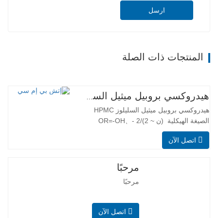
ارسل
المنتجات ذات الصلة
هيدروكسي بروبيل ميثيل السليلوز HPMC
هيدروكسي بروبيل ميثيل السليلوز HPMC
الصيغة الهيكلية (ن ~ 2)/2 OR=-OH、-
OCH3、-[OCH2CH(CH3)]nOH أو-
اتصل الآن
[OCH2CH(CH3)]OCH3 التطبيق الرئيسي
هيدروكسي بروبيل ميثيل السليلوز (HPMC)
هو إيثر مختلط السليلوز غير الأيوني مصنوع
مرحبًا
من القطن والخشب من خلال القلوية وأكسيد
مرحبًا
البروبيلين وإثر كلوريد الميثيل. يحتوي…
اتصل الآن